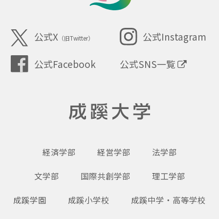
SEIKEI
公式X
公式Instagram
（旧Twitter）
公式SNS一覧
公式Facebook
成蹊大学
経済学部
経営学部
法学部
文学部
国際共創学部
理工学部
成蹊学園
成蹊小学校
成蹊中学・高等学校