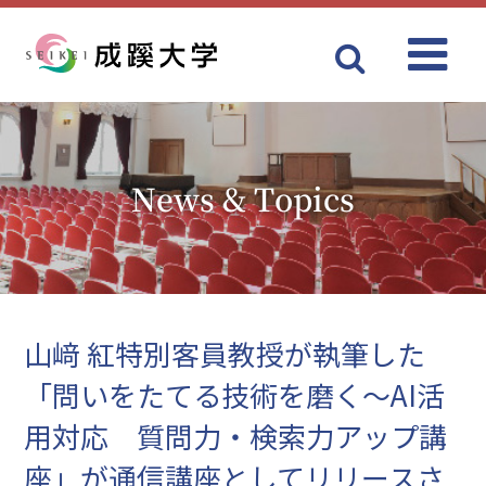
Menu
成蹊大学
News & Topics
山﨑 紅特別客員教授が執筆した
「問いをたてる技術を磨く～AI活
用対応 質問力・検索力アップ講
座」が通信講座としてリリースさ