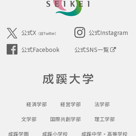
SEIKEI
公式X
公式Instagram
（旧Twitter）
公式SNS一覧
公式Facebook
成蹊大学
経済学部
経営学部
法学部
文学部
国際共創学部
理工学部
成蹊学園
成蹊小学校
成蹊中学・高等学校