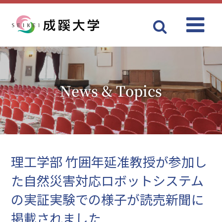
Menu
成蹊大学
News & Topics
理工学部 竹囲年延准教授が参加し
た自然災害対応ロボットシステム
の実証実験での様子が読売新聞に
掲載されました