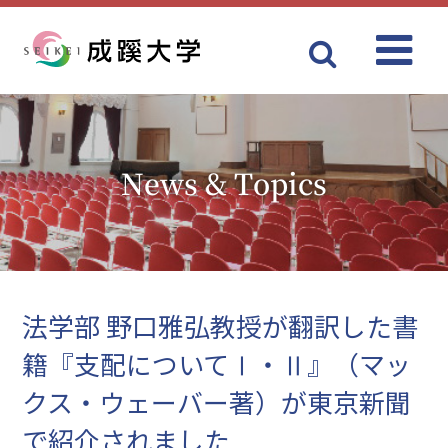
Menu
成蹊大学
News & Topics
法学部 野口雅弘教授が翻訳した書
籍『支配についてⅠ・Ⅱ』（マッ
クス・ウェーバー著）が東京新聞
で紹介されました