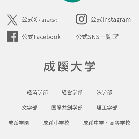
SEIKEI
公式X
公式Instagram
（旧Twitter）
公式SNS一覧
公式Facebook
成蹊大学
経済学部
経営学部
法学部
文学部
国際共創学部
理工学部
成蹊学園
成蹊小学校
成蹊中学・高等学校