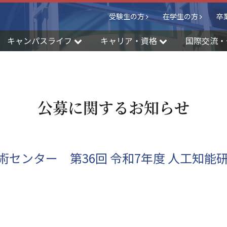
受験生の方
在学生の方
卒
キャンパスライフ
キャリア・資格
国際交流・
公募に関するお知らせ
術センター 第36回 令和7年度 人工知能