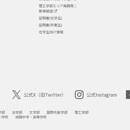
理工学部エリア再開発 /
新棟建設
証明書(在学生)
証明書(卒業生)
在学生向け情報
公式X
（旧Twitter）
公式Instagram
学部
法学部
文学部
国際共創学部
理工学部
小学校
成蹊中学・高等学校