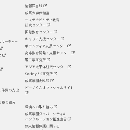
情報図書館
成蹊大学保健室
サステナビリティ教育
研究センター
国際教育センター
キャリア支援センター
リサーチャー
ボランティア支援センター
高等教育開発・支援センター
ス
理工学研究所
アジア太平洋研究センター
Society 5.0研究所
成蹊学園史料館
ピーチくんオフィシャルサイト
人件費の支出
る取り組み
環境への取り組み
成蹊学園ダイバーシティ&
インクルージョン推進宣言
個人情報保護に関する