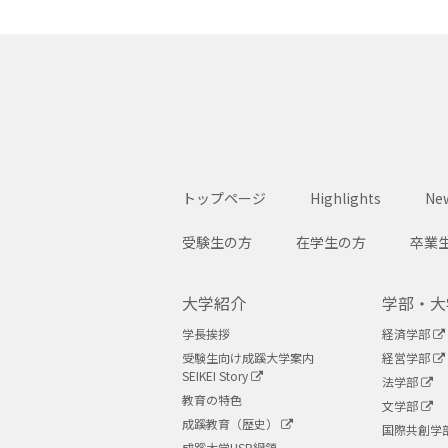
トップページ
Highlights
New
受験生の方
在学生の方
卒業
大学紹介
学部・大
学長挨拶
経済学部
受験生向け成蹊大学案内
経営学部
SEIKEI Story
法学部
教育の特色
文学部
成蹊教育（歴史）
国際共創学
成蹊大学USR綱領