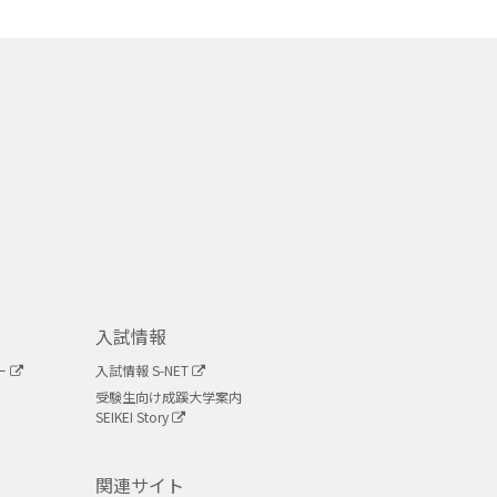
入試情報
ー
入試情報 S-NET
受験生向け成蹊大学案内
SEIKEI Story
関連サイト