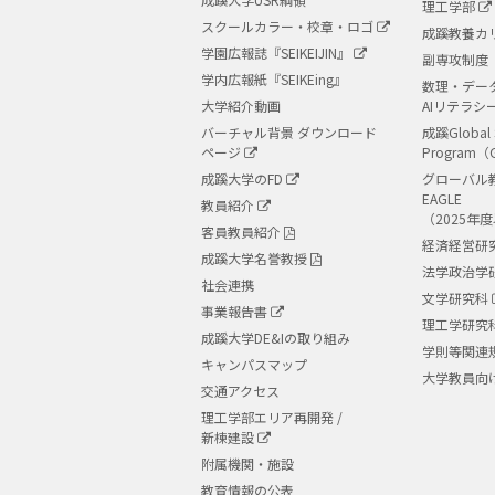
理工学部
スクールカラー・校章・ロゴ
成蹊教養カ
学園広報誌『SEIKEIJIN』
副専攻制度
学内広報紙『SEIKEing』
数理・デー
大学紹介動画
AIリテラシ
バーチャル背景 ダウンロード
成蹊Global 
ページ
Program（
成蹊大学のFD
グローバル
EAGLE
教員紹介
（2025年
客員教員紹介
経済経営研
成蹊大学名誉教授
法学政治学
社会連携
文学研究科
事業報告書
理工学研究
成蹊大学DE&Iの取り組み
学則等関連
キャンパスマップ
大学教員向
交通アクセス
理工学部エリア再開発 /
新棟建設
附属機関・施設
教育情報の公表