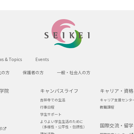
SEIKEI
s & Topics
Events
生の方
保護者の方
一般・社会人の方
学院
キャンパスライフ
キャリア・資格
吉祥寺での生活
キャリア支援センタ
行事日程
教職課程
学生サポート
よりよい学生生活のために
国際交流・留学
（多様性・公平性・包摂性）
部
課外活動