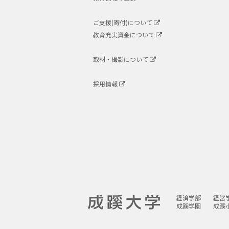
ご支援(寄付)について
教育充実資金について
取材・撮影について
採用情報
経済学部
経営
成蹊学園
成蹊
成蹊大学