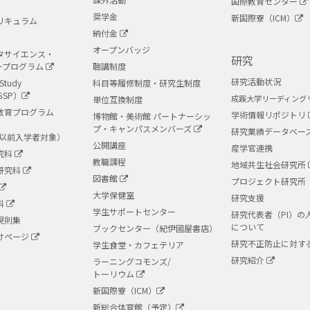
国際教育センター
奨学金
新国際寮（ICM）
リキュラム
納付金
オープンバッジ
タサイエンス・
研究
ープログラム
聴講制度
研究活動状況
Study
科目等履修制度・研究生制度
GSP）
成蹊大学リーディング
単位互換制度
教育プログラム
学術情報リポジトリ
博物館・美術館 パートナーシッ
プ・キャンパスメンバーズ
研究業績データベー
度以前入学者対象）
公開講座
産学官連携
究科
教職課程
地域共生社会研究所
研究科
図書館
プロジェクト研究所
大学保健室
研究支援
科
学生サポートセンター
研究代表者（PI）の
規則集
について
ブックセンター（紀伊國屋書店）
けページ
研究不正防止に対す
学生食堂・カフェテリア
研究紹介
ラーニングコモンズ/
トーリウム
新国際寮（ICM）
新総合体育館（予定）