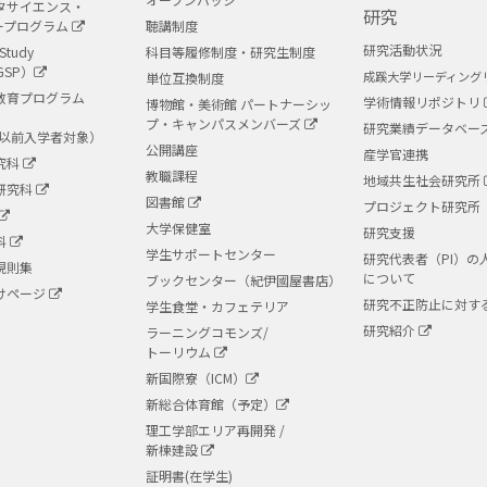
タサイエンス・
研究
ープログラム
聴講制度
研究活動状況
Study
科目等履修制度・研究生制度
GSP）
成蹊大学リーディング
単位互換制度
教育プログラム
学術情報リポジトリ
博物館・美術館 パートナーシッ
プ・キャンパスメンバーズ
研究業績データベー
度以前入学者対象）
公開講座
産学官連携
究科
教職課程
地域共生社会研究所
研究科
図書館
プロジェクト研究所
大学保健室
研究支援
科
学生サポートセンター
研究代表者（PI）の
規則集
について
ブックセンター（紀伊國屋書店）
けページ
研究不正防止に対す
学生食堂・カフェテリア
研究紹介
ラーニングコモンズ/
トーリウム
新国際寮（ICM）
新総合体育館（予定）
理工学部エリア再開発 /
新棟建設
証明書(在学生)