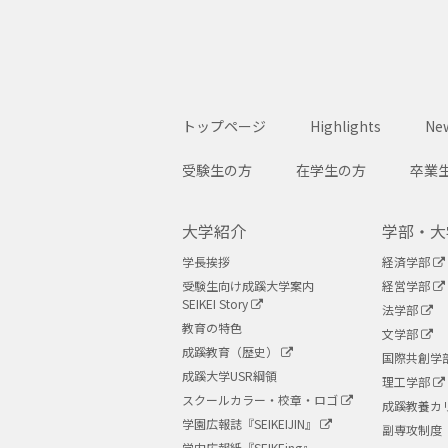
トップページ
Highlights
New
受験生の方
在学生の方
卒業
大学紹介
学部・大
学長挨拶
経済学部
受験生向け成蹊大学案内
経営学部
SEIKEI Story
法学部
教育の特色
文学部
成蹊教育（歴史）
国際共創学
成蹊大学USR綱領
理工学部
スクールカラー・校章・ロゴ
成蹊教養カ
学園広報誌『SEIKEIJIN』
副専攻制度
学内広報紙『SEIKEing』