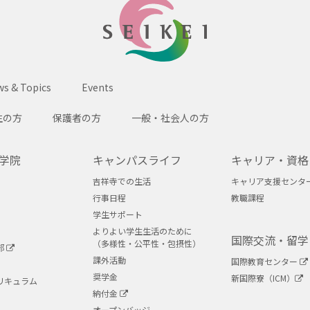
SEIKEI
s & Topics
Events
生の方
保護者の方
一般・社会人の方
学院
キャンパスライフ
キャリア・資格
吉祥寺での生活
キャリア支援センタ
行事日程
教職課程
学生サポート
よりよい学生生活のために
国際交流・留学
（多様性・公平性・包摂性）
部
課外活動
国際教育センター
奨学金
新国際寮（ICM）
リキュラム
納付金
オープンバッジ