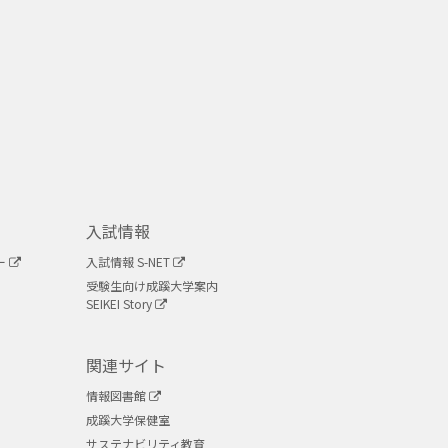
入試情報
ー
入試情報 S-NET
受験生向け成蹊大学案内
SEIKEI Story
関連サイト
情報図書館
成蹊大学保健室
サステナビリティ教育