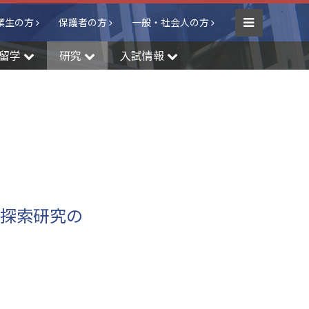
業生の方
保護者の方
一般・社会人の方
Menu
留学
研究
入試情報
際探索研究の