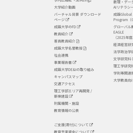
数理・デー
大学紹介動画
AIリテラシ
バーチャル背景 ダウンロード
成蹊Global 
ページ
Program（
成蹊大学のFD
グローバル
EAGLE
教員紹介
（2025年
客員教員紹介
経済経営研
成蹊大学名誉教授
法学政治学
社会連携
文学研究科
事業報告書
理工学研究
成蹊大学DE&Iの取り組み
学則等関連
キャンパスマップ
大学教員向
交通アクセス
理工学部エリア再開発 /
新棟建設
附属機関・施設
教育情報の公表
ご支援(寄付)について
教育充実資金について