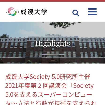
Menu
成蹊大学
Highlights
成蹊大学Society 5.0研究所主催
2021年度第２回講演会「Society
5.0を支えるスーパーコンピュー
タ〜立法と行政が技術を支えられ