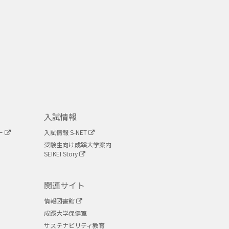
入試情報
ー
入試情報 S-NET
受験生向け成蹊大学案内
SEIKEI Story
関連サイト
情報図書館
成蹊大学保健室
サステナビリティ教育