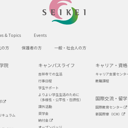
SEIKEI
s & Topics
Events
生の方
保護者の方
一般・社会人の方
学院
キャンパスライフ
キャリア・資格
吉祥寺での生活
キャリア支援センタ
行事日程
教職課程
学生サポート
よりよい学生生活のために
国際交流・留学
（多様性・公平性・包摂性）
部
課外活動
国際教育センター
奨学金
新国際寮（ICM）
リキュラム
納付金
オープンバッジ