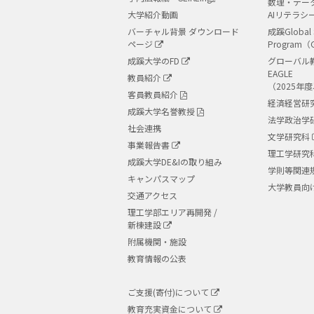
数理・デー
大学紹介動画
AIリテラシ
バーチャル背景 ダウンロード
成蹊Global 
ページ
Program（
成蹊大学のFD
グローバル
EAGLE
教員紹介
（2025年
客員教員紹介
経済経営研
成蹊大学名誉教授
法学政治学
社会連携
文学研究科
事業報告書
理工学研究
成蹊大学DE&Iの取り組み
学則等関連
キャンパスマップ
大学教員向
交通アクセス
理工学部エリア再開発 /
新棟建設
附属機関・施設
教育情報の公表
ご支援(寄付)について
教育充実資金について