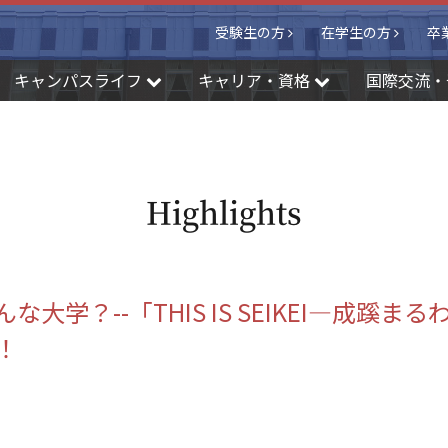
受験生の方
在学生の方
卒
キャンパスライフ
キャリア・資格
国際交流・
Highlights
な大学？--「THIS IS SEIKEI―成蹊ま
！