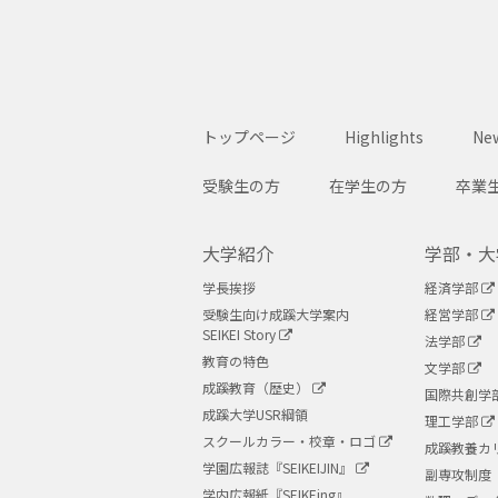
トップページ
Highlights
New
受験生の方
在学生の方
卒業
大学紹介
学部・大
学長挨拶
経済学部
受験生向け成蹊大学案内
経営学部
SEIKEI Story
法学部
教育の特色
文学部
成蹊教育（歴史）
国際共創学
成蹊大学USR綱領
理工学部
スクールカラー・校章・ロゴ
成蹊教養カ
学園広報誌『SEIKEIJIN』
副専攻制度
学内広報紙『SEIKEing』