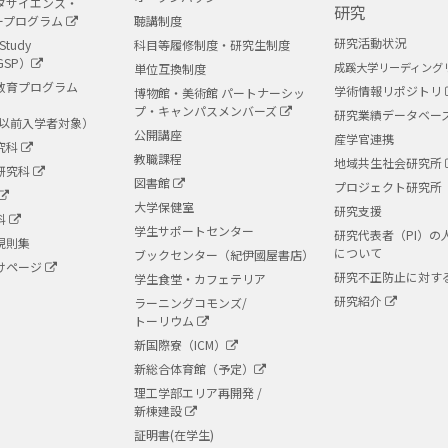
タサイエンス・
研究
ープログラム
聴講制度
研究活動状況
Study
科目等履修制度・研究生制度
GSP）
成蹊大学リーディング
単位互換制度
教育プログラム
学術情報リポジトリ
博物館・美術館 パートナーシッ
プ・キャンパスメンバーズ
研究業績データベー
度以前入学者対象）
公開講座
産学官連携
究科
教職課程
地域共生社会研究所
研究科
図書館
プロジェクト研究所
大学保健室
研究支援
科
学生サポートセンター
研究代表者（PI）の
規則集
について
ブックセンター（紀伊國屋書店）
けページ
研究不正防止に対す
学生食堂・カフェテリア
研究紹介
ラーニングコモンズ/
トーリウム
新国際寮（ICM）
新総合体育館（予定）
理工学部エリア再開発 /
新棟建設
証明書(在学生)