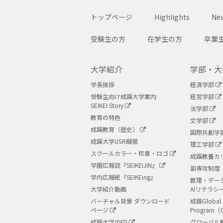
トップページ
Highlights
New
受験生の方
在学生の方
卒業
大学紹介
学部・大
学長挨拶
経済学部
受験生向け成蹊大学案内
経営学部
SEIKEI Story
法学部
教育の特色
文学部
成蹊教育（歴史）
国際共創学
成蹊大学USR綱領
理工学部
スクールカラー・校章・ロゴ
成蹊教養カ
学園広報誌『SEIKEIJIN』
副専攻制度
学内広報紙『SEIKEing』
数理・デー
大学紹介動画
AIリテラシ
バーチャル背景 ダウンロード
成蹊Global 
ページ
Program（
成蹊大学のFD
グローバル