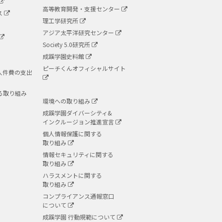
高等教育開発・支援センター
ス
理工学研究所
アジア太平洋研究センター
Society 5.0研究所
成蹊学園史料館
ピーチくんオフィシャルサイト
人件費の支出
る取り組み
環境への取り組み
成蹊学園ダイバーシティ&
インクルージョン推進宣言
個人情報保護に関する
取り組み
情報セキュリティに関する
取り組み
ハラスメントに関する
取り組み
コンプライアンス通報窓口
について
成蹊学園 行動規範について