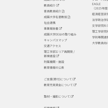
EAGLE
教員紹介
（2025年
客員教員紹介
経済経営研
成蹊大学名誉教授
法学政治学
社会連携
文学研究科
事業報告書
理工学研究
成蹊大学DE&Iの取り組み
学則等関連
キャンパスマップ
大学教員向
交通アクセス
理工学部エリア再開発 /
新棟建設
附属機関・施設
教育情報の公表
ご支援(寄付)について
教育充実資金について
取材・撮影について
採用情報