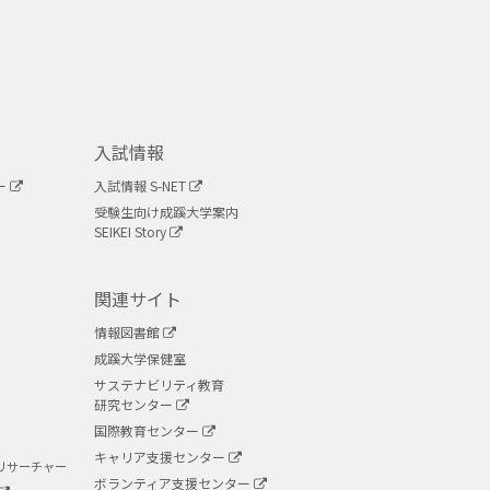
入試情報
ー
入試情報 S-NET
受験生向け成蹊大学案内
SEIKEI Story
関連サイト
情報図書館
成蹊大学保健室
サステナビリティ教育
研究センター
国際教育センター
キャリア支援センター
リサーチャー
ボランティア支援センター