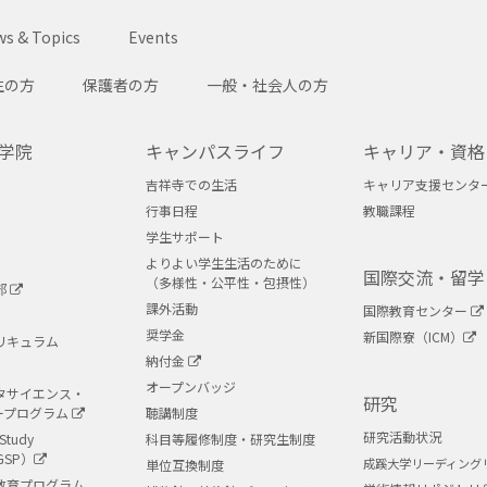
SEIKEI
s & Topics
Events
生の方
保護者の方
一般・社会人の方
学院
キャンパスライフ
キャリア・資格
吉祥寺での生活
キャリア支援センタ
行事日程
教職課程
学生サポート
よりよい学生生活のために
国際交流・留学
（多様性・公平性・包摂性）
部
課外活動
国際教育センター
奨学金
新国際寮（ICM）
リキュラム
納付金
オープンバッジ
タサイエンス・
研究
ープログラム
聴講制度
研究活動状況
Study
科目等履修制度・研究生制度
GSP）
成蹊大学リーディング
単位互換制度
教育プログラム