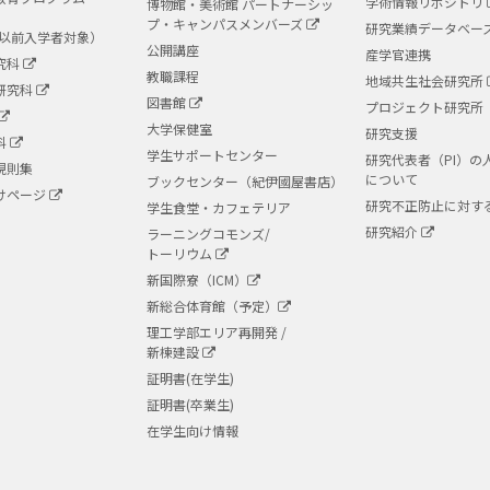
学術情報リポジトリ
博物館・美術館 パートナーシッ
プ・キャンパスメンバーズ
研究業績データベー
度以前入学者対象）
公開講座
産学官連携
究科
教職課程
地域共生社会研究所
研究科
図書館
プロジェクト研究所
大学保健室
研究支援
科
学生サポートセンター
研究代表者（PI）の
規則集
について
ブックセンター（紀伊國屋書店）
けページ
研究不正防止に対す
学生食堂・カフェテリア
研究紹介
ラーニングコモンズ/
トーリウム
新国際寮（ICM）
新総合体育館（予定）
理工学部エリア再開発 /
新棟建設
証明書(在学生)
証明書(卒業生)
在学生向け情報