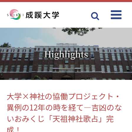
Menu
成蹊大学
Highlights
大学×神社の協働プロジェクト・
異例の12年の時を経て―吉凶のな
いおみくじ「天祖神社歌占」完
成！