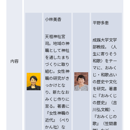
小林美香
平野多恵
天祖神社宮
成蹊大学文学
司。地域の神
部教授。〈人
職として神社
生に寄りそう
を通したまち
和歌〉をテー
内容
づくりに取り
マに、おみく
組む。女性神
じ・和歌占い
職の研究がき
の歴史や文化
っかけとな
を研究。著書
り、新たなお
に『おみくじ
みくじ作りに
の歴史』（吉
至る。著書に
川弘文館）、
『女性神職の
『おみくじの
近代』（ぺり
歌』（笠間書
かん社）な