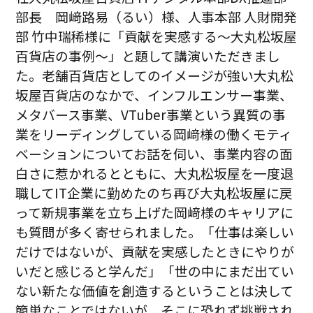
部長 岡﨑路易（るい）様、人事本部 人財開発
部 竹中瑞稀様に「貢献を実感する～大丸松坂屋
百貨店の事例～」と題して講演いただきまし
た。老舗百貨店としてのイメージが強い大丸松
坂屋百貨店のなかで、インフルエンサー事業、
メタバース事業、VTuber事業という異質の事
業をリーディングしている岡﨑様の働くモティ
ベーションについてお話を伺い、事業内容の面
白さに惹かれるとともに、大丸松坂屋を一度退
職してIT企業に勤めたのち再び大丸松坂屋に戻
って新規事業を立ち上げた岡﨑様のキャリアに
も質問が多く寄せられました。「仕事は楽しい
だけではないが、貢献を実感したときにやりが
いだと感じると学んだ」「世の中にまだ出てい
ない新たな価値を創造するということは決して
簡単なことではないが、そこに恐れず挑戦され