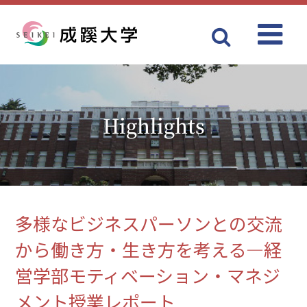
Menu
成蹊大学
Highlights
多様なビジネスパーソンとの交流
から働き方・生き方を考える―経
営学部モティベーション・マネジ
メント授業レポート