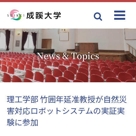
Menu
成蹊大学
News & Topics
理工学部 竹囲年延准教授が自然災
害対応ロボットシステムの実証実
験に参加