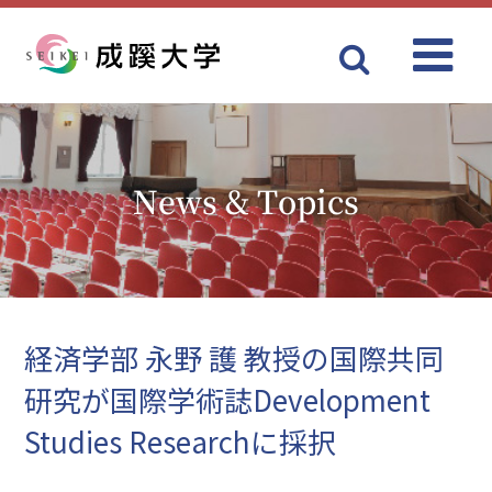
Menu
成蹊大学
News & Topics
経済学部 永野 護 教授の国際共同
研究が国際学術誌Development
Studies Researchに採択