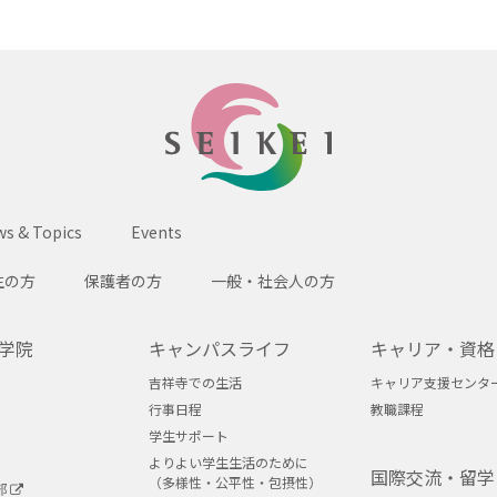
SEIKEI
s & Topics
Events
生の方
保護者の方
一般・社会人の方
学院
キャンパスライフ
キャリア・資格
吉祥寺での生活
キャリア支援センタ
行事日程
教職課程
学生サポート
よりよい学生生活のために
国際交流・留学
（多様性・公平性・包摂性）
部