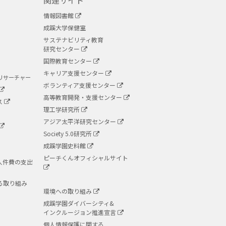
関連サイト
情報図書館
成蹊大学保健室
サステナビリティ教育
研究センター
国際教育センター
キャリア支援センター
リサーチャー
ボランティア支援センター
高等教育開発・支援センター
ス
理工学研究所
アジア太平洋研究センター
Society 5.0研究所
成蹊学園史料館
ピーチくんオフィシャルサイト
人件費の支出
る取り組み
環境への取り組み
成蹊学園ダイバーシティ&
インクルージョン推進宣言
個人情報保護に関する