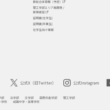
新総合体育館（予定）
理工学部エリア再開発 /
新棟建設
証明書(在学生)
証明書(卒業生)
在学生向け情報
公式X
（旧Twitter）
公式Instagram
学部
法学部
文学部
国際共創学部
理工学部
小学校
成蹊中学・高等学校