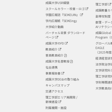
成蹊大学USR綱領
理工学部
スクールカラー・校章・ロゴ
成蹊教養カ
学園広報誌『SEIKEIJIN』
副専攻制度
学内広報紙『SEIKEing』
数理・デー
大学紹介動画
AIリテラシ
バーチャル背景 ダウンロード
成蹊Global 
ページ
Program（
成蹊大学のFD
グローバル
EAGLE
教員紹介
（2025年
客員教員紹介
経済経営研
成蹊大学名誉教授
法学政治学
社会連携
文学研究科
事業報告書
理工学研究
成蹊大学DE&Iの取り組み
学則等関連
キャンパスマップ
大学教員向
交通アクセス
理工学部エリア再開発 /
新棟建設
附属機関・施設