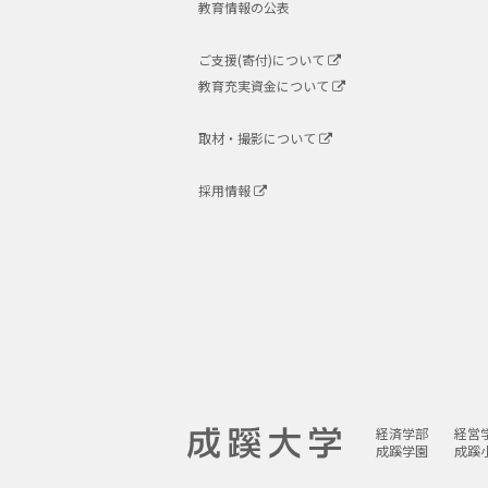
教育情報の公表
ご支援(寄付)について
教育充実資金について
取材・撮影について
採用情報
経済学部
経営
成蹊学園
成蹊
成蹊大学