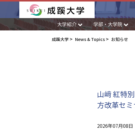
成蹊大学
大学紹介
学部・大学院
成蹊大学
News & Topics
お知らせ
山﨑 紅特
方改革セミ
2026年07月08日