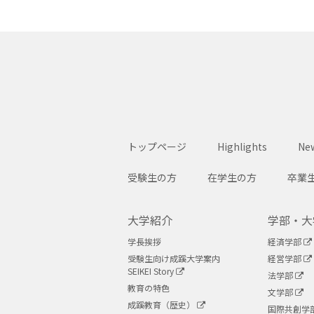
トップページ
Highlights
New
受験生の方
在学生の方
卒業
大学紹介
学部・大
学長挨拶
経済学部
受験生向け成蹊大学案内
経営学部
SEIKEI Story
法学部
教育の特色
文学部
成蹊教育（歴史）
国際共創学