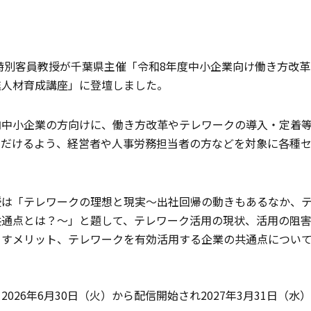
特別客員教授が千葉県主催「令和8年度中小企業向け働き方改
進人材育成講座」に登壇しました。
内中小企業の方向けに、働き方改革やテレワークの導入・定着
ただけるよう、経営者や人事労務担当者の方などを対象に各種
授は「テレワークの理想と現実～出社回帰の動きもあるなか、
共通点とは？～」と題して、テレワーク活用の現状、活用の阻
らすメリット、テレワークを有効活用する企業の共通点につい
026年6月30日（火）から配信開始され2027年3月31日（水）1