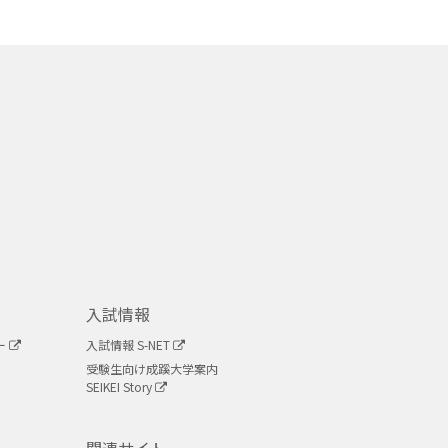
入試情報
ー
入試情報 S-NET
受験生向け成蹊大学案内
SEIKEI Story