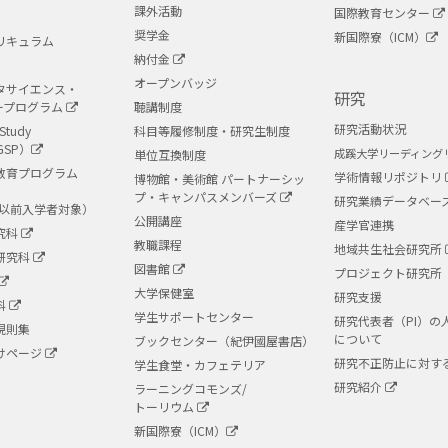
課外活動
国際教育センター
奨学金
新国際寮（ICM）
リキュラム
納付金
オープンバッジ
タサイエンス・
研究
ープログラム
聴講制度
研究活動状況
Study
科目等履修制度・研究生制度
GSP）
成蹊大学リーディング
単位互換制度
教育プログラム
学術情報リポジトリ
博物館・美術館 パートナーシッ
プ・キャンパスメンバーズ
研究業績データベー
度以前入学者対象）
公開講座
産学官連携
究科
教職課程
地域共生社会研究所
研究科
図書館
プロジェクト研究所
大学保健室
研究支援
科
学生サポートセンター
研究代表者（PI）の
規則集
について
ブックセンター（紀伊國屋書店）
けページ
研究不正防止に対す
学生食堂・カフェテリア
研究紹介
ラーニングコモンズ/
トーリウム
新国際寮（ICM）