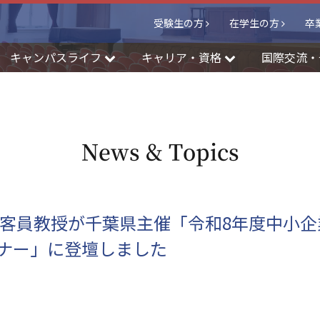
受験生の方
在学生の方
卒
キャンパスライフ
キャリア・資格
国際交流・
News & Topics
別客員教授が千葉県主催「令和8年度中小
ナー」に登壇しました