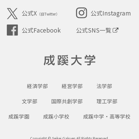
SEIKEI
公式X
公式Instagram
（旧Twitter）
公式SNS一覧
公式Facebook
成蹊大学
経済学部
経営学部
法学部
文学部
国際共創学部
理工学部
成蹊学園
成蹊小学校
成蹊中学・高等学校
Copyright © Seikei Gakuen All Rights Reserved.