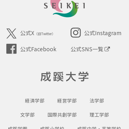
SEIKEI
公式X
公式Instagram
（旧Twitter）
公式SNS一覧
公式Facebook
成蹊大学
経済学部
経営学部
法学部
文学部
国際共創学部
理工学部
成蹊学園
成蹊小学校
成蹊中学・高等学校