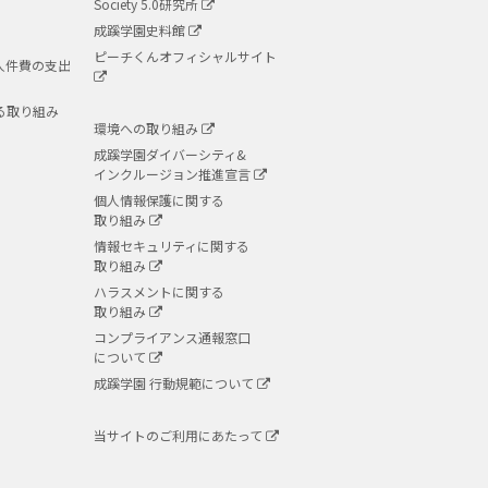
Society 5.0研究所
成蹊学園史料館
ピーチくんオフィシャルサイト
人件費の支出
る取り組み
環境への取り組み
成蹊学園ダイバーシティ&
インクルージョン推進宣言
個人情報保護に関する
取り組み
情報セキュリティに関する
取り組み
ハラスメントに関する
取り組み
コンプライアンス通報窓口
について
成蹊学園 行動規範について
当サイトのご利用にあたって