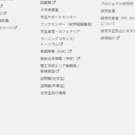
図書館
プロジェクト研究所
大学保健室
研究支援
科
学生サポートセンター
研究代表者（PI）の
規則集
について
ブックセンター（紀伊國屋書店）
けページ
研究不正防止に対す
学生食堂・カフェテリア
研究紹介
ラーニングコモンズ/
トーリウム
新国際寮（ICM）
新総合体育館（予定）
理工学部エリア再開発 /
新棟建設
証明書(在学生)
証明書(卒業生)
在学生向け情報