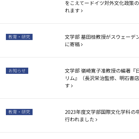
をこえてードイツ対外文化政策
れます
文学部 墓田桂教授がスウェーデ
教育・研究
に寄稿
文学部 嶺崎寛子准教授の編著『
お知らせ
リム』（長沢栄治監修、明石書
す
2023年度文学部国際文化学科の
教育・研究
行われました