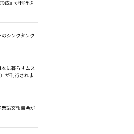
の形成』が刊行さ
ンのシンクタンク
日本に暮らすムス
店）が刊行されま
卒業論文報告会が