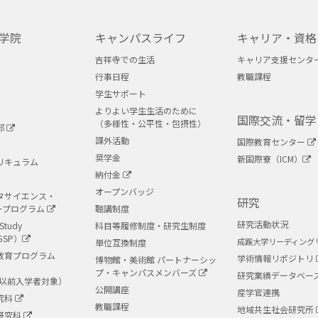
学院
キャンパスライフ
キャリア・資格
吉祥寺での生活
キャリア支援センタ
行事日程
教職課程
学生サポート
よりよい学生生活のために
国際交流・留学
（多様性・公平性・包摂性）
部
課外活動
国際教育センター
奨学金
新国際寮（ICM）
リキュラム
納付金
オープンバッジ
タサイエンス・
研究
ープログラム
聴講制度
研究活動状況
Study
科目等履修制度・研究生制度
GSP）
成蹊大学リーディング
単位互換制度
教育プログラム
学術情報リポジトリ
博物館・美術館 パートナーシッ
プ・キャンパスメンバーズ
研究業績データベー
度以前入学者対象）
公開講座
産学官連携
究科
教職課程
地域共生社会研究所
研究科