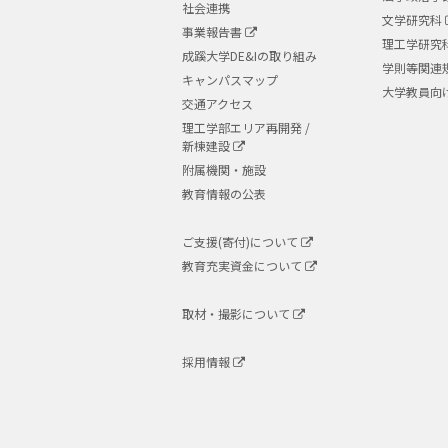
社会連携
文学研究科
事業報告書
理工学研究
成蹊大学DE&Iの取り組み
学則等関連
キャンパスマップ
大学教員向
交通アクセス
理工学部エリア再開発 /
新棟建設
附属機関・施設
教育情報の公表
ご支援(寄付)について
教育充実資金について
取材・撮影について
採用情報