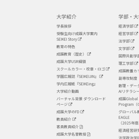
大学紹介
学部・大
学長挨拶
経済学部
受験生向け成蹊大学案内
経営学部
SEIKEI Story
法学部
教育の特色
文学部
成蹊教育（歴史）
国際共創学
成蹊大学USR綱領
理工学部
スクールカラー・校章・ロゴ
成蹊教養カ
学園広報誌『SEIKEIJIN』
副専攻制度
学内広報紙『SEIKEing』
数理・デー
大学紹介動画
AIリテラシ
バーチャル背景 ダウンロード
成蹊Global 
ページ
Program（
成蹊大学のFD
グローバル
EAGLE
教員紹介
（2025年
客員教員紹介
経済経営研
成蹊大学名誉教授
法学政治学