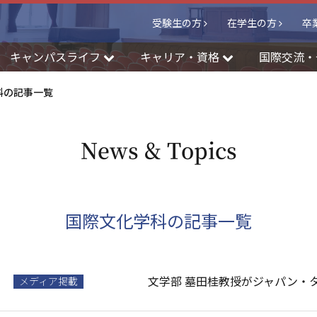
受験生の方
在学生の方
卒
キャンパスライフ
キャリア・資格
国際交流・
科の記事一覧
News & Topics
国際文化学科の記事一覧
文学部 墓田桂教授がジャパン・
メディア掲載